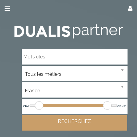
0K€
≥95K€
RECHERCHEZ